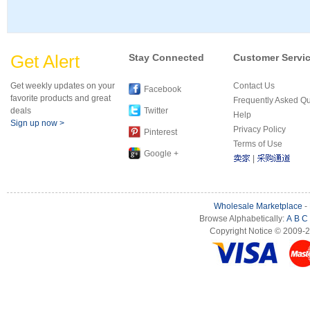
Get Alert
Stay Connected
Customer Servi
Get weekly updates on your
Contact Us
Facebook
favorite products and great
Frequently Asked Q
deals
Twitter
Help
Sign up now >
Privacy Policy
Pinterest
Terms of Use
Google +
|
Wholesale Marketplace
-
Browse Alphabetically:
A
B
C
Copyright Notice © 2009-