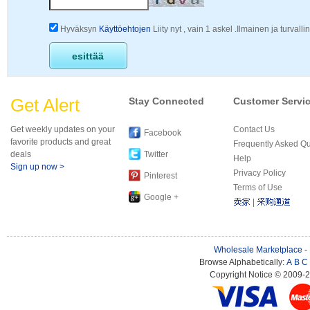
Hyväksyn
Käyttöehtojen
Liity nyt , vain 1 askel .Ilmainen ja turvalli
Get Alert
Stay Connected
Customer Servi
Get weekly updates on your
Contact Us
Facebook
favorite products and great
Frequently Asked Q
deals
Twitter
Help
Sign up now >
Privacy Policy
Pinterest
Terms of Use
Google +
|
Wholesale Marketplace
-
Browse Alphabetically:
A
B
C
Copyright Notice © 2009-