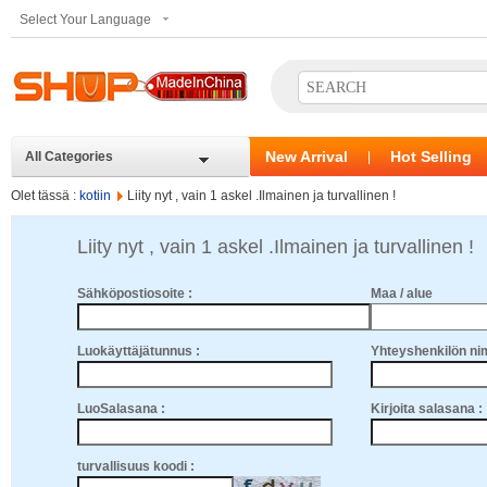
Select Your Language
New Arrival
Hot Selling
All Categories
|
Olet tässä :
kotiin
Liity nyt , vain 1 askel .Ilmainen ja turvallinen !
Liity nyt , vain 1 askel .Ilmainen ja turvallinen !
Sähköpostiosoite :
Maa / alue
Luokäyttäjätunnus :
Yhteyshenkilön nim
LuoSalasana :
Kirjoita salasana :
turvallisuus
koodi :